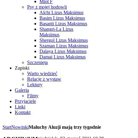
Miot F
Psy z mojej hodowli
Alchi Lizus Maksimus
Basim Lizus Maksimus
Basanti Lizus Maksimus
Shangri-La Lizus
Maksimus
Shergol Lizus Maksimus
Szaman Lizus Maksimus
Dalaya Lizus Maksimus
Damai Lizus Maksimus
Szczenięta
Zapiski
Warto wiedzieć
Relacje z wystaw
Lektury
Galeria
Filmy
Przyjaciele
Linki
Kontakt
Start
Nowinki
Maluchy Aluzji mają trzy tygodnie