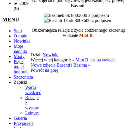
Na zdjęciach poniżej z lewej jest Basim, a z prawej
►
2009
Basanti.
(9)
MENU
Obszerniejsza relacja z życia codziennego szczeniąt
Start
w dziale
Miot B
.
O mnie
Nowinki
Moje
jamniki
Dział:
Nowinki
Mioty
Więcej w tej kategorii:
« Miot B jest na świecie
Psy z
Nowe zdjęcia Basanti i Basima »
mojej
Powrót na górę
hodowli
Szczenięta
Zapiski
Warto
wiedzieć
Relacje
z
wystaw
Lektury
Galeria
Przyjaciele