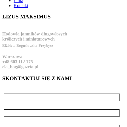
Linki
Kontakt
LIZUS
MAKSIMUS
Hodowla jamników długowłosych
króliczych i miniaturowych
Elżbieta Bogusławska-Przybysz
Warszawa
+48 603 112 175
ela_bog@gazeta.pl
SKONTAKTUJ
SIĘ Z NAMI
Imię i nazwisko / Name
*
Adres e-mail / E-mail address
*
Numer telefonu / Phone number