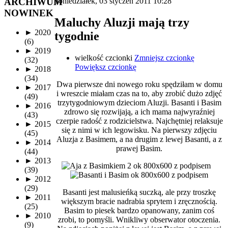
ARCHIWUM
poniedziałek, 03 styczeń 2011 10:28
NOWINEK
Maluchy Aluzji mają trzy
►
2020
tygodnie
(6)
►
2019
wielkość czcionki
Zmniejsz czcionkę
(32)
Powiększ czcionkę
►
2018
(34)
Dwa pierwsze dni nowego roku spędziłam w domu
►
2017
i wreszcie miałam czas na to, aby zrobić dużo zdjęć
(49)
trzytygodniowym dzieciom Aluzji. Basanti i Basim
►
2016
zdrowo się rozwijają, a ich mama najwyraźniej
(43)
czerpie radość z rodzicielstwa. Najchętniej relaksuje
►
2015
się z nimi w ich legowisku. Na pierwszy zdjęciu
(45)
Aluzja z Basimem, a na drugim z lewej Basanti, a z
►
2014
prawej Basim.
(44)
►
2013
(39)
►
2012
(29)
Basanti jest malusieńką suczką, ale przy troszkę
►
2011
większym bracie nadrabia sprytem i zręcznością.
(25)
Basim to piesek bardzo opanowany, zanim coś
►
2010
zrobi, to pomyśli. Wnikliwy obserwator otoczenia.
(9)