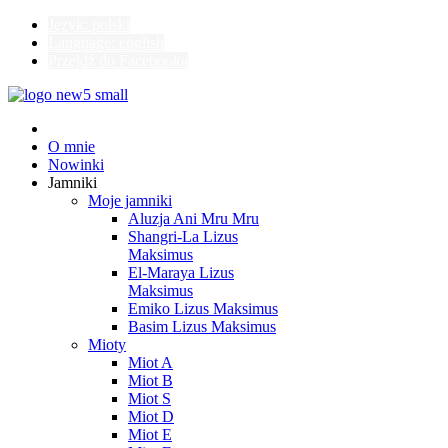
Język: polski
Language: english
Przejdź do Facebooka
O mnie
Nowinki
Jamniki
Moje jamniki
Aluzja Ani Mru Mru
Shangri-La Lizus
Maksimus
El-Maraya Lizus
Maksimus
Emiko Lizus Maksimus
Basim Lizus Maksimus
Mioty
Miot A
Miot B
Miot S
Miot D
Miot E