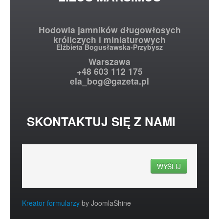
Hodowla jamników długowłosych
króliczych i miniaturowych
Elżbieta Bogusławska-Przybysz
Warszawa
+48 603 112 175
ela_bog@gazeta.pl
SKONTAKTUJ
SIĘ Z NAMI
WYŚLIJ
Kreator formularzy
by JoomlaShine